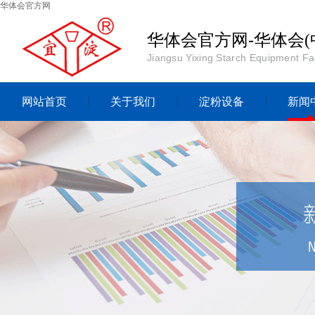
华体会官方网
华体会官方网-华体会(
Jiangsu Yixing Starch Equipment Fa
网站首页
关于我们
淀粉设备
新闻