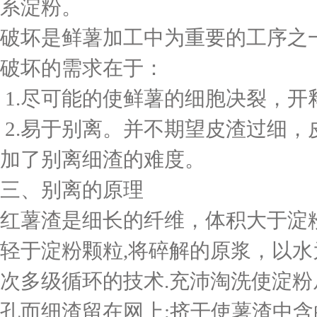
系淀粉。
破坏是鲜薯加工中为重要的工序之
破坏的需求在于：
1.尽可能的使鲜薯的细胞决裂，开
2.易于别离。并不期望皮渣过细
加了别离细渣的难度。
三、别离的原理
红薯渣是细长的纤维，体积大于淀
轻于淀粉颗粒,将碎解的原浆，以
次多级循环的技术.充沛淘洗使淀粉
孔而细渣留在网上;挤干使薯渣中