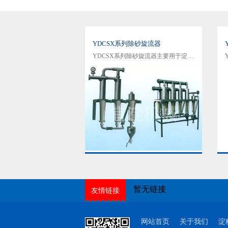
YDCSX系列除砂旋流器
YDCSX系列除砂旋流器主要用于淀粉生产中除去淀粉乳中的泥砂、金属粒等杂质。也适用于除去其它流体中的重相杂质。该设备结构简单、设计先进、除杂效率高。
暂无链接
友情链接
网站首页
关于我们
淀