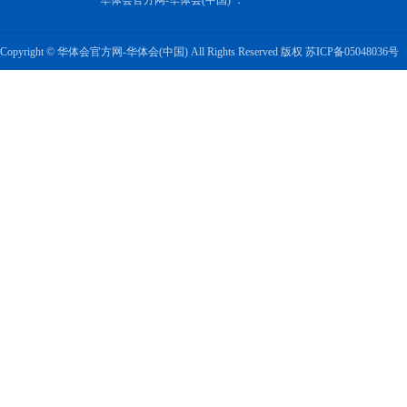
华体会官方网-华体会(中国) ：
Copyright © 华体会官方网-华体会(中国) All Rights Reserved 版权
苏ICP备05048036号