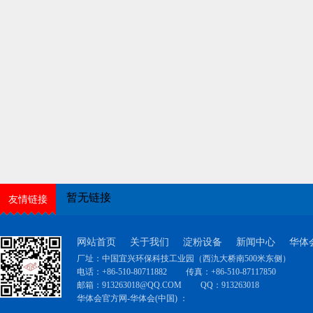
暂无链接
友情链接
网站首页
关于我们
淀粉设备
新闻中心
华体
厂址：中国宜兴环保科技工业园（西氿大桥南500米东侧）
电话：+86-510-80711882
传真：+86-510-87117850
邮箱：
913263018@QQ.COM
QQ：
913263018
华体会官方网-华体会(中国) ：