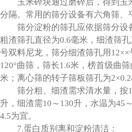
玉米碎块通过磨碎后，得到玉米
分隔。常用的筛分设备有六角筛、
筛分淀粉的筛孔应依据筛分设备
粗渣筛孔直径为0.6毫米，细渣筛孔
号双料尼龙，筛分细渣筛孔用12×
120°曲筛，筛长1.6米，榜首级曲筛
米；离心筛的转子筛板筛孔为2×0.
筛分粗、细渣需求清水量，按100
升，细渣需10～130升，水温为45～
4.5为宜。
7.蛋白质别离和淀粉清洁：