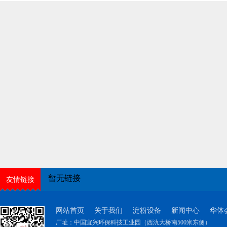
暂无链接
友情链接
网站首页
关于我们
淀粉设备
新闻中心
华体
厂址：中国宜兴环保科技工业园（西氿大桥南500米东侧）