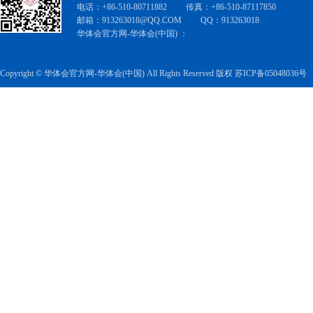
电话：+86-510-80711882
传真：+86-510-87117850
邮箱：
913263018@QQ.COM
QQ：
913263018
华体会官方网-华体会(中国) ：
Copyright © 华体会官方网-华体会(中国) All Rights Reserved 版权
苏ICP备05048036号